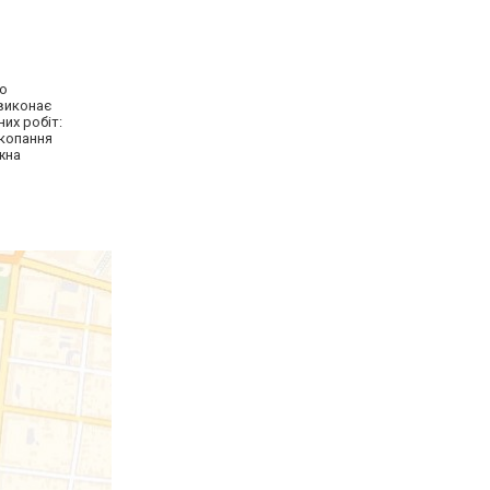
го
 виконає
их робіт:
 копання
ожна