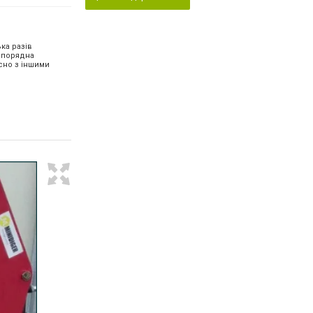
ка разів
, порядна
сно з іншими