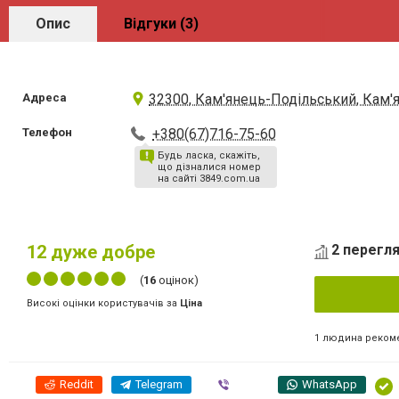
Опис
Відгуки (3)
Адреса
32300, Кам'янець-Подільський, Кам'
Телефон
+380(67)716-75-60
Будь ласка, скажіть,
що дізналися номер
на сайті 3849.com.ua
12
дуже добре
2 перегля
(
16
оцінок)
Високі оцінки користувачів за
Ціна
1 людина реком
Reddit
Telegram
Viber
WhatsApp