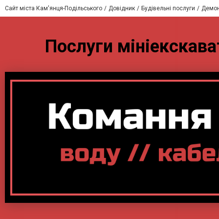
Сайт міста Кам'янця-Подільського
Довідник
Будівельні послуги
Демон
Послуги мініекскава