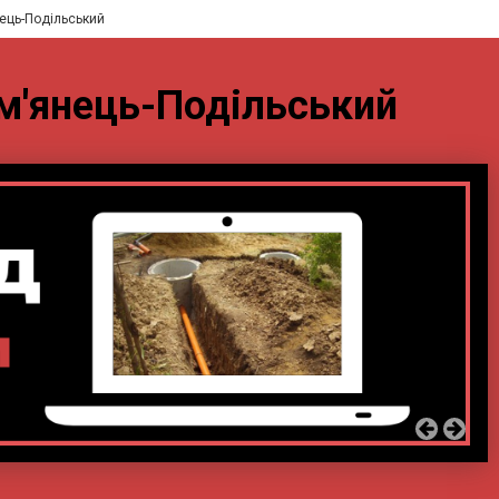
нець-Подільський
ам'янець-Подільський