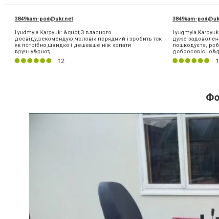
3849kam-pod@ukr.net
3849kam-pod@ukr
Lyudmyla Karpyuk: &quot;З власного
Lyugmyla Karpyuk
досвіду,рекомендую,чоловік порядний і зробить так
дуже задоволена
як потрібно,швидко і дешевше ніж копати
пошкодуєте, робо
вручну&quot;.
добросовісно&qu
12
1
Фо