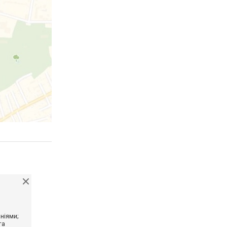
ніями;
та