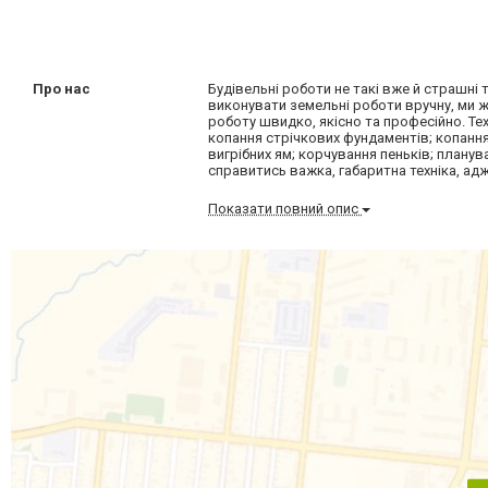
Про нас
Будівельні роботи не такі вже й страшні 
виконувати земельні роботи вручну, ми ж 
роботу швидко, якісно та професійно. Тех
копання стрічкових фундаментів; копання
вигрібних ям; корчування пеньків; планув
справитись важка, габаритна техніка, адже
Показати повний опис