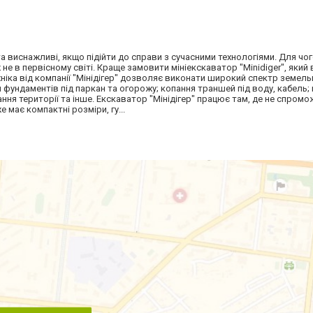
та виснажливі, якщо підійти до справи з сучасними технологіями. Для чо
не в первісному світі. Краще замовити мініекскаватор "Minidiger", який
ніка від компанії "Мінідігер" дозволяє виконати широкий спектр земельн
 фундаментів під паркан та огорожу; копання траншей під воду, кабель;
ання території та інше. Екскаватор "Мінідігер" працює там, де не спром
 має компактні розміри, гу...