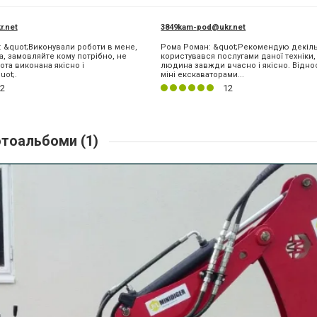
.net
3849kam-pod@ukr.net
: &quot;Виконували роботи в мене,
Рома Роман: &quot;Рекомендую декіль
, замовляйте кому потрібно, не
користувався послугами даної техніки
та виконана якісно і
людина завжди вчасно і якісно. Відно
ot;.
міні екскаваторами...
2
12
тоальбоми (1)